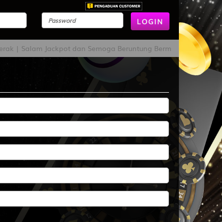
LOGIN
k | Salam Jackpot dan Semoga Beruntung Bermain di Elemenbet!