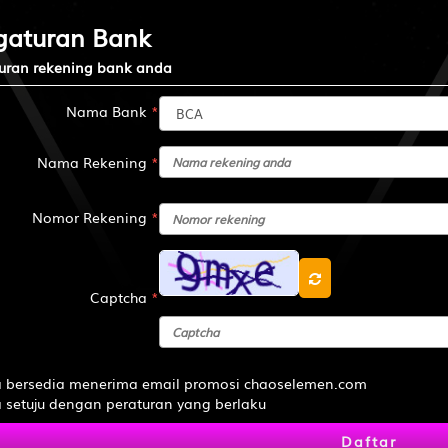
gaturan Bank
uran rekening bank anda
Nama Bank
*
Nama Rekening
*
Nomor Rekening
*
Captcha
*
 bersedia menerima email promosi chaoselemen.com
 setuju dengan peraturan yang berlaku
Daftar