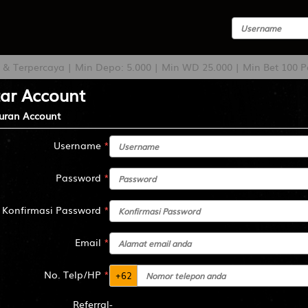
erpercaya | Min Depo: 5.000 | Min WD 25.000 | Min Bet 100 Pera
ar Account
uran Account
Username
*
Password
*
Konfirmasi Password
*
Email
*
No. Telp/HP
*
+62
Referral
-