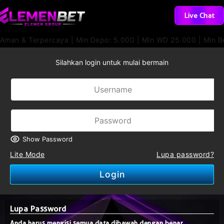
Live Chat
e Aman & Terpercaya | Min Depo: 5.000 | Min WD 25.000 | Min 
Silahkan login untuk mulai bermain
Show Password
Lite Mode
Lupa password?
Login
Lupa Password
Anda harus mengisi semua data dibawah dengan benar.